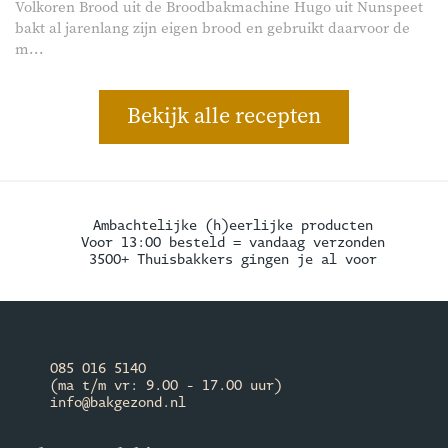
Volkoren Brood uit de Broodbakmachine Hugo uit Nunspeet
bakt al jarenlang zijn eigen brood en gebruikt daarvoor de
m...
Bekijk alle recepten
Ambachtelijke (h)eerlijke producten
Voor 13:00 besteld = vandaag verzonden
3500+ Thuisbakkers gingen je al voor
085 016 5140
(ma t/m vr: 9.00 - 17.00 uur)
info@bakgezond.nl