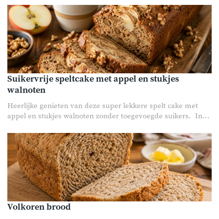
Suikervrije speltcake met appel en stukjes
walnoten
Heerlijke genieten van deze super lekkere spelt cake met
appel en stukjes walnoten zonder toegevoegde suikers. In...
Volkoren brood