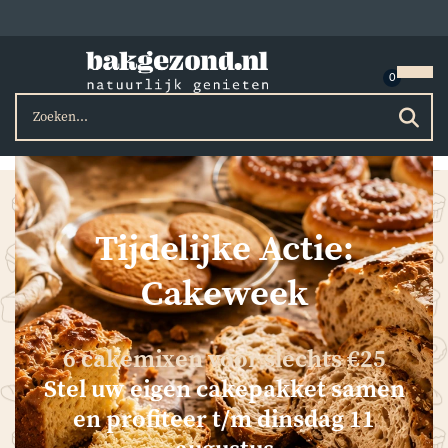
Tijdelijke Actie:
Cakeweek
6 cakemixen voor slechts €25
Stel uw eigen cakepakket samen
en profiteer t/m dinsdag 11