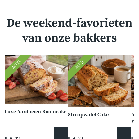
De weekend-favorieten
van onze bakkers
ACTIE
ACTIE
Luxe Aardbeien Roomcake
Stroopwafel Cake
Am
Van
€ 4,99
€ 4,99
€ 2