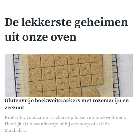
De lekkerste geheimen
uit onze oven
Glutenvrije boekweitcrackers met rozemarijn en
zeezout
Krokante, voedzame crackers op basis van boekweitmeel.
Heerlijk als tussendoortje of bij een soep of salade.
Makkelij...