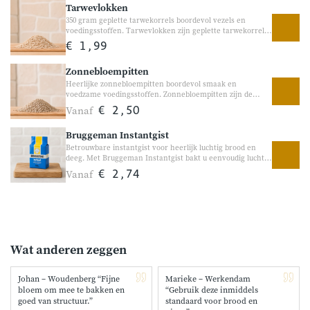
Tarwevlokken
zowel ontbijt als koken en bakken.
350 gram geplette tarwekorrels boordevol vezels en
voedingsstoffen. Tarwevlokken zijn geplette tarwekorrels
met een volle, pure smaak en een stevige bite. Ze zijn
€ 1,99
ideaal voor ontbijt, yoghurt, brood en bakrecepten en
vormen een heerlijke toevoeging aan een gevarieerd
Zonnebloempitten
voedingspatroon. Perfect voor havermout, muesli,
zelfgebakken brood en andere ambachtelijke recepten.
Heerlijke zonnebloempitten boordevol smaak en
voedzame voedingsstoffen. Zonnebloempitten zijn de
zaden van de zonnebloem en hebben een volle, licht
Vanaf
€ 2,50
nootachtige smaak. Ze zijn heerlijk in yoghurt, salades,
brood en bakrecepten of gewoon als voedzaam
Bruggeman Instantgist
tussendoortje.
Betrouwbare instantgist voor heerlijk luchtig brood en
deeg. Met Bruggeman Instantgist bakt u eenvoudig luchtig
brood, pizza’s en andere deegrecepten. Deze fijne
Vanaf
€ 2,74
korrelgist zorgt voor een goede rijzing en helpt bij het
ontwikkelen van een volle, ambachtelijke smaak. Ideaal
voor zowel de broodbakmachine als handmatig bakken.
Wat anderen zeggen
Johan – Woudenberg “Fijne
Marieke – Werkendam
bloem om mee te bakken en
“Gebruik deze inmiddels
goed van structuur.”
standaard voor brood en