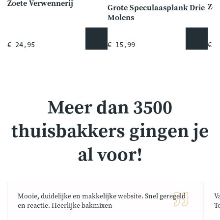
Zoete Verwennerij
Ze
Grote Speculaasplank Drie
Molens
€ 24,95
€ 15,99
€ 5
Meer dan 3500
thuisbakkers gingen je
al voor!
Mooie, duidelijke en makkelijke website. Snel geregeld
V
en reactie. Heerlijke bakmixen
T