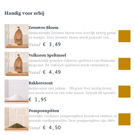
Handig voor erbij
Zeeuwse Bloem
Ambachtelijke Zeeuwse bloem voor heerlijk luchtig gebak
en koekjes. Deze Zeeuwse bloem wordt gemaakt van
zachte tarwe en op traditionele wijze gemalen door de
Vanaf
€ 3,49
molenaar. Door de fijne structuur en het lagere
glutengehalte is Zeeuwse bloem perfect voor koekjes,
Volkoren Speltmeel
taart, cake, pannenkoeken en andere luchtige
bakrecepten.
Ambachtelijk gemalen volkoren speltmeel van Hollandse
kleigrond. Dit volkoren speltmeel wordt verbouwd in
Nederland en op traditionele wijze gemalen tussen
Vanaf
€ 4,49
molenstenen. Spelt is een eeuwenoud oergraan met een
volle, licht nootachtige smaak en is geliefd bij thuisbakkers
Bakkerszout
die graag puur en ambachtelijk bakken. Perfect voor
brood, pannenkoeken, koekjes en andere bakrecepten.
Bakkerszout met jodium – 350 gram Voor luchtig brood,
een mooie korst en een volle smaak. Gebruik dit speciale
bakkerszout voor het bakken van brood, pizza, koekjes en
€ 1,95
andere bakrecepten. Veel thuisbakkers én ambachtelijke
bakkers gebruiken bakkerszout vanwege de goede werking
Pompoenpitten
in deeg en het toegevoegde jodium.
Heerlijke voedzame pompoenpitten boordevol eiwitten en
gezonde voedingsstoffen. Deze pompoenpitten zijn 100%
natuurlijk en heerlijk als toevoeging aan yoghurt, salades,
Vanaf
€ 4,50
brood of bakrecepten. Dankzij hun volle, nootachtige
smaak en knapperige bite zijn ze een populaire keuze voor