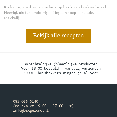
Krokante, voedzame crackers op basis van boekweitmeel.
Heerlijk als tussendoortje of bij een soep of salade.
Makkelij...
Bekijk alle recepten
Ambachtelijke (h)eerlijke producten
Voor 13:00 besteld = vandaag verzonden
3500+ Thuisbakkers gingen je al voor
085 016 5140
(ma t/m vr: 9.00 - 17.00 uur)
info@bakgezond.nl